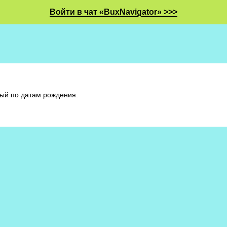
Войти в чат «BuxNavigator» >>>
ный по датам рождения.