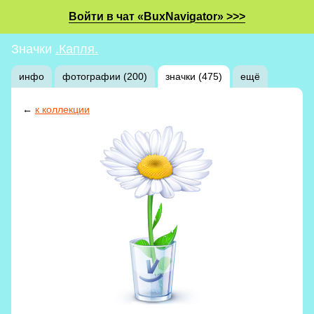
Войти в чат «BuxNavigator» >>>
Значки
.Капля.
инфо
фотографии (200)
значки (475)
ещё
←
к коллекции