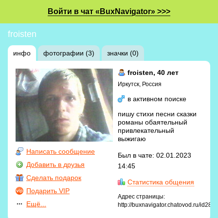
Войти в чат «BuxNavigator» >>>
froisten
инфо
фотографии (3)
значки (0)
froisten
, 40 лет
Иркутск, Россия
в активном поиске
пишу стихи песни сказки
романы обаятельный
привлекательный
выжигаю
Написать сообщение
Был в чате: 02.01.2023
Добавить в друзья
14:45
Сделать подарок
Статистика общения
Подарить VIP
Адрес страницы:
Ещё...
http://buxnavigator.chatovod.ru/id283