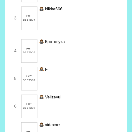
Nikita666
3
Кротовуха
4
F
5
Vellzevul
6
xidexarr