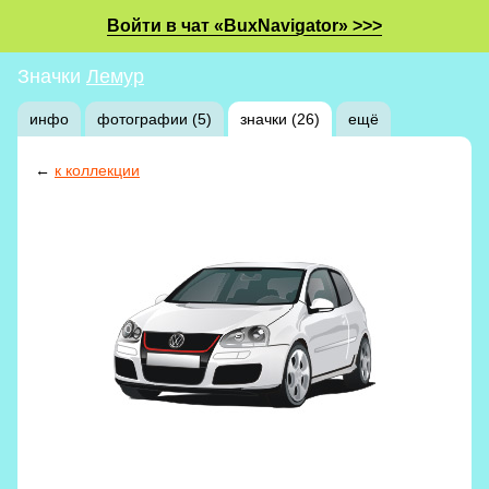
Войти в чат «BuxNavigator» >>>
Значки
Лемур
инфо
фотографии (5)
значки (26)
ещё
←
к коллекции