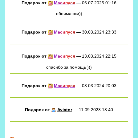
Подарок от
М
а
с
и
п
у
с
я
— 06.07.2025 01:16
обнимашки))
Подарок от
М
а
с
и
п
у
с
я
— 30.03.2024 23:33
Подарок от
М
а
с
и
п
у
с
я
— 13.03.2024 22:15
спасибо за помощь )))
Подарок от
М
а
с
и
п
у
с
я
— 03.03.2024 20:03
Подарок от
Aviator
— 11.09.2023 13:40