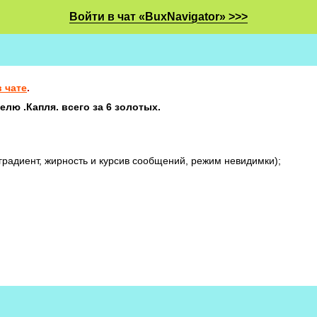
Войти в чат «BuxNavigator» >>>
 чате
.
лю .Капля. всего за 6 золотых.
градиент, жирность и курсив сообщений, режим невидимки);