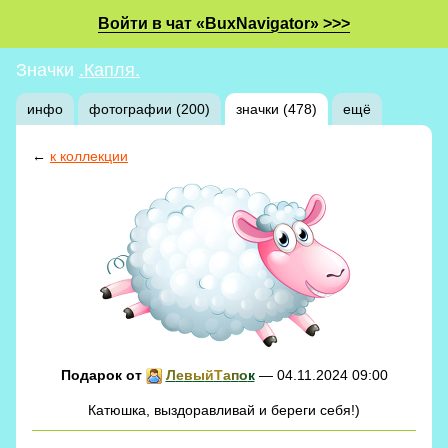
Войти в чат «BuxNavigator» >>>
Значки
.Капля.
инфо
фотографии (200)
значки (478)
ещё
←
к коллекции
Подарок от
Л
е
в
ы
й
Т
а
п
о
к
— 04.11.2024 09:00
Катюшка, выздоравливай и береги себя!)