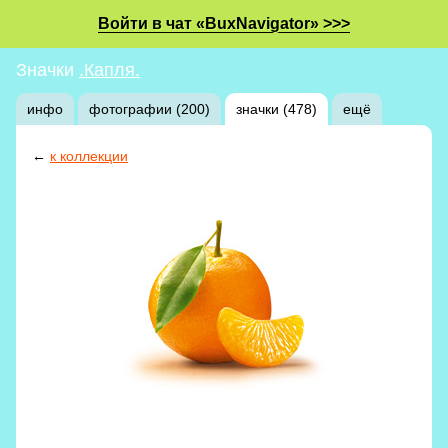
Войти в чат «BuxNavigator» >>>
Значки
.Капля.
инфо
фотографии (200)
значки (478)
ещё
←
к коллекции