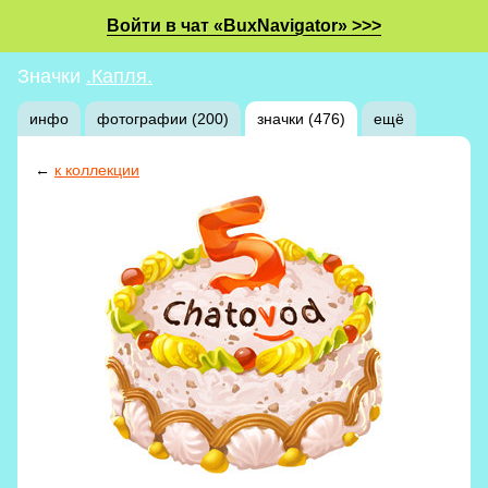
Войти в чат «BuxNavigator» >>>
Значки
.Капля.
инфо
фотографии (200)
значки (476)
ещё
←
к коллекции