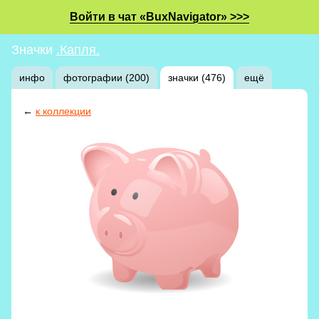
Войти в чат «BuxNavigator» >>>
Значки
.Капля.
инфо
фотографии (200)
значки (476)
ещё
←
к коллекции