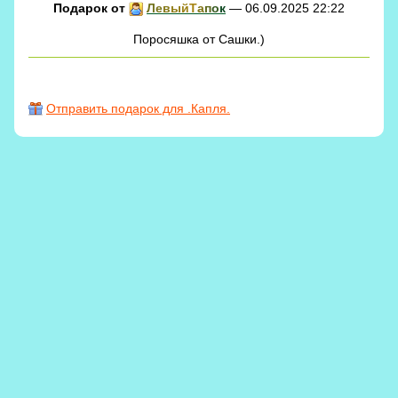
Подарок от
Л
е
в
ы
й
Т
а
п
о
к
— 06.09.2025 22:22
Поросяшка от Сашки.)
Отправить подарок для .Капля.